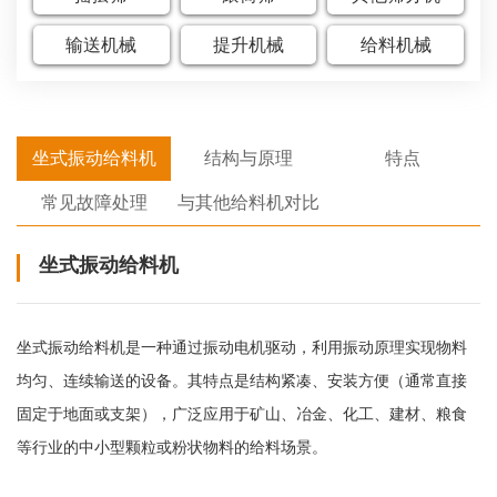
输送机械
提升机械
给料机械
坐式振动给料机
结构与原理
特点
常见故障处理
与其他给料机对比
坐式振动给料机
坐式振动给料机是一种通过振动电机驱动，利用振动原理实现物料
均匀、连续输送的设备。其特点是结构紧凑、安装方便（通常直接
固定于地面或支架），广泛应用于矿山、冶金、化工、建材、粮食
等行业的中小型颗粒或粉状物料的给料场景。