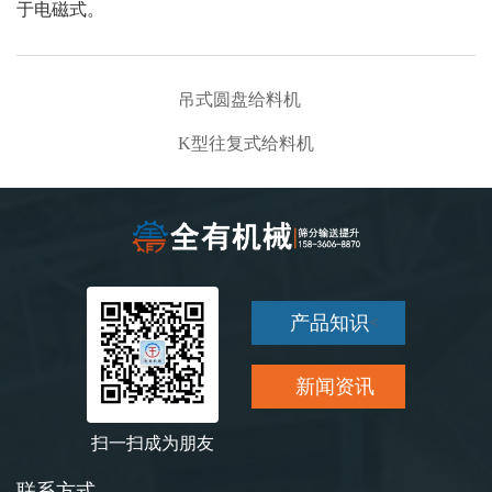
于电磁式。
吊式圆盘给料机
K型往复式给料机
产品知识
<
新闻资讯
扫一扫成为朋友
联系方式